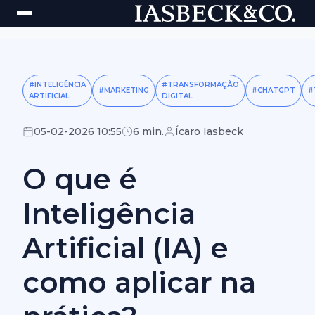
#INTELIGÊNCIA
#TRANSFORMAÇÃO
#MARKETING
#CHATGPT
#
ARTIFICIAL
DIGITAL
05-02-2026 10:55
6 min.
Ícaro Iasbeck
O que é
Inteligência
Artificial (IA) e
como aplicar na