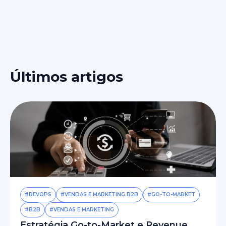
Últimos artigos
#REVOPS
#VENDAS E MARKETING B2B
#GO-TO-MARKET
#B2B
#VENDAS E MARKETING
Estratégia Go-to-Market e Revenue