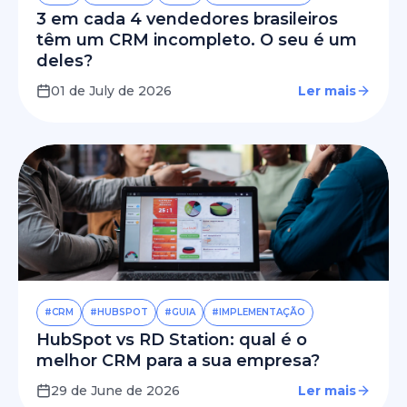
3 em cada 4 vendedores brasileiros
têm um CRM incompleto. O seu é um
deles?
01 de July de 2026
Ler mais
#CRM
#HUBSPOT
#GUIA
#IMPLEMENTAÇÃO
HubSpot vs RD Station: qual é o
melhor CRM para a sua empresa?
29 de June de 2026
Ler mais