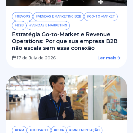
#REVOPS
#VENDAS E MARKETING B2B
#GO-TO-MARKET
#B2B
#VENDAS E MARKETING
Estratégia Go-to-Market e Revenue
Operations: Por que sua empresa B2B
não escala sem essa conexão
17 de July de 2026
Ler mais
#CRM
#HUBSPOT
#GUIA
#IMPLEMENTAÇÃO