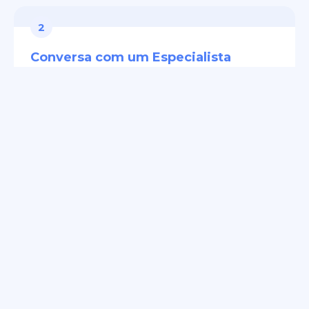
2
Conversa com um Especialista
Reunião de 60 minutos para compreender
profundamente seus desafios e objetivos.
3
Proposta Técnica
Apresentação de solução personalizada com
metodologia, cronograma e investimento.